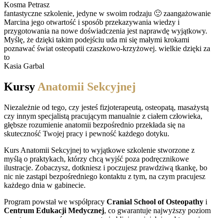
Kosma Petrasz
fantastyczne szkolenie, jedyne w swoim rodzaju 🙂 zaangażowanie
Marcina jego otwartość i sposób przekazywania wiedzy i
przygotowania na nowe doświadczenia jest naprawdę wyjątkowy.
Myślę, że dzięki takim podejściu uda mi się małymi krokami
poznawać świat osteopatii czaszkowo-krzyżowej. wielkie dzięki za
to
Kasia Garbal
Kursy
Anatomii Sekcyjnej
Niezależnie od tego, czy jesteś fizjoterapeutą, osteopatą, masażystą
czy innym specjalistą pracującym manualnie z ciałem człowieka,
głębsze rozumienie anatomii bezpośrednio przekłada się na
skuteczność Twojej pracy i pewność każdego dotyku.
Kurs Anatomii Sekcyjnej to wyjątkowe szkolenie stworzone z
myślą o praktykach, którzy chcą wyjść poza podręcznikowe
ilustracje. Zobaczysz, dotkniesz i poczujesz prawdziwą tkankę, bo
nic nie zastąpi bezpośredniego kontaktu z tym, na czym pracujesz
każdego dnia w gabinecie.
Program powstał we współpracy
Cranial School of Osteopathy
i
Centrum Edukacji Medycznej
, co gwarantuje najwyższy poziom