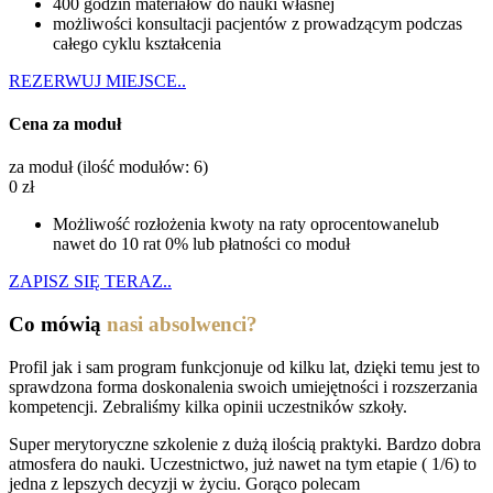
400 godzin materiałów do nauki własnej
możliwości konsultacji pacjentów z prowadzącym podczas
całego cyklu kształcenia
REZERWUJ MIEJSCE..
Cena za moduł
za moduł (ilość modułów: 6)
0
zł
Możliwość rozłożenia kwoty na raty oprocentowanelub
nawet do 10 rat 0% lub płatności co moduł
ZAPISZ SIĘ TERAZ..
Co mówią
nasi absolwenci?
Profil jak i sam program funkcjonuje od kilku lat, dzięki temu jest to
sprawdzona forma doskonalenia swoich umiejętności i rozszerzania
kompetencji. Zebraliśmy kilka opinii uczestników szkoły.
Super merytoryczne szkolenie z dużą ilością praktyki. Bardzo dobra
atmosfera do nauki. Uczestnictwo, już nawet na tym etapie ( 1/6) to
jedna z lepszych decyzji w życiu. Gorąco polecam