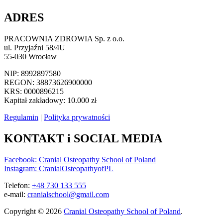
ADRES
PRACOWNIA ZDROWIA Sp. z o.o.
ul. Przyjaźni 58/4U
55-030 Wrocław
NIP: 8992897580
REGON: 38873626900000
KRS: 0000896215
Kapitał zakładowy: 10.000 zł
Regulamin
|
Polityka prywatności
KONTAKT i SOCIAL MEDIA
Facebook: Cranial Osteopathy School of Poland
Instagram: CranialOsteopathyofPL
Telefon:
+48 730 133 555
e-mail:
cranialschool@gmail.com
Copyright © 2026
Cranial Osteopathy School of Poland
.