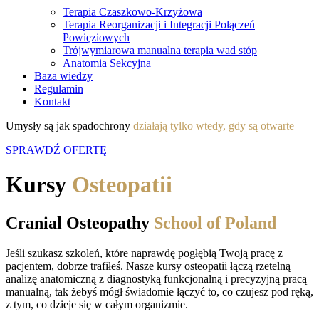
Terapia Czaszkowo-Krzyżowa
Terapia Reorganizacji i Integracji Połączeń
Powięziowych
Trójwymiarowa manualna terapia wad stóp
Anatomia Sekcyjna
Baza wiedzy
Regulamin
Kontakt
Umysły są jak spadochrony
działają tylko wtedy, gdy są otwarte
SPRAWDŹ OFERTĘ
Kursy
Osteopatii
Cranial Osteopathy
School of Poland
Jeśli szukasz szkoleń, które naprawdę pogłębią Twoją pracę z
pacjentem, dobrze trafiłeś. Nasze kursy osteopatii łączą rzetelną
analizę anatomiczną z diagnostyką funkcjonalną i precyzyjną pracą
manualną, tak żebyś mógł świadomie łączyć to, co czujesz pod ręką,
z tym, co dzieje się w całym organizmie.