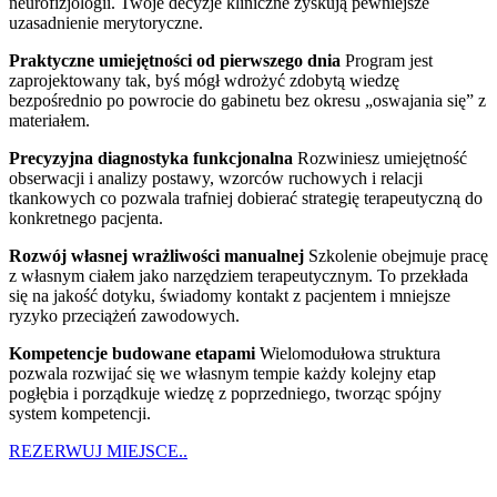
neurofizjologii. Twoje decyzje kliniczne zyskują pewniejsze
uzasadnienie merytoryczne.
Praktyczne umiejętności od pierwszego dnia
Program jest
zaprojektowany tak, byś mógł wdrożyć zdobytą wiedzę
bezpośrednio po powrocie do gabinetu bez okresu „oswajania się” z
materiałem.
Precyzyjna diagnostyka funkcjonalna
Rozwiniesz umiejętność
obserwacji i analizy postawy, wzorców ruchowych i relacji
tkankowych co pozwala trafniej dobierać strategię terapeutyczną do
konkretnego pacjenta.
Rozwój własnej wrażliwości manualnej
Szkolenie obejmuje pracę
z własnym ciałem jako narzędziem terapeutycznym. To przekłada
się na jakość dotyku, świadomy kontakt z pacjentem i mniejsze
ryzyko przeciążeń zawodowych.
Kompetencje budowane etapami
Wielomodułowa struktura
pozwala rozwijać się we własnym tempie każdy kolejny etap
pogłębia i porządkuje wiedzę z poprzedniego, tworząc spójny
system kompetencji.
REZERWUJ MIEJSCE..